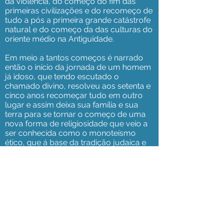
da violência, do começo do fim das
primeiras civilizações e do recomeço de
tudo a pós a primeira grande catástrofe
natural e do começo da das culturas do
oriente médio na Antiguidade.
Em meio a tantos começos é narrado
então o início da jornada de um homem
já idoso, que tendo escutado o
chamado divino, resolveu aos setenta e
cinco anos recomeçar tudo em outro
lugar e assim deixa sua família e sua
terra para se tornar o começo de uma
nova forma de religiosidade que veio a
ser conhecida como o monoteísmo
ético, que á base da tradição judaica e
das tradições que dela surgiram. Esse
homem, que veio a ser conhecido como
Abrão o Hebreu deu início também a
vários povos e por meio de seu filho
Isaac e depois de seu neto Jacob
começou uma família que veio a ser o
início do povo Judeu. Abrão então inicia
a Aliança, o Brit, cujo símbolo é a