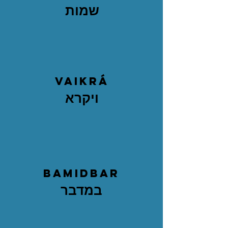
שמות
vaikrá
ויקרא
bamidbar
במדבר