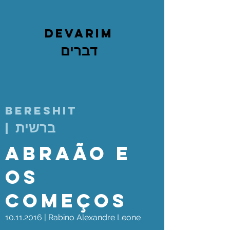
devarim
דברים
bereshit
ברשית
|
Abraão e
os
Começos
10.11.2016
|
Rabino Alexandre Leone