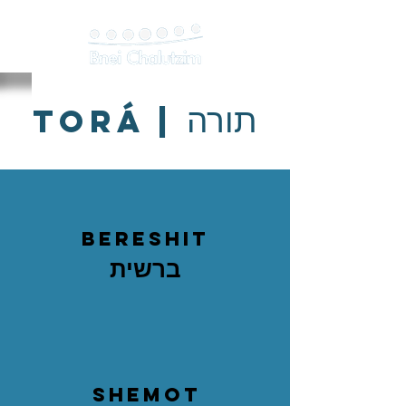
תורה
torá |
bereshit
ברשית
shemoT