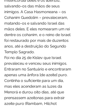
misericórdia deles e os libertou, 
salvando-os das mãos de seus 
inimigos. A Casa Hasmoneana – os 
Cohanim Guedolim – prevaleceram, 
matando-os e salvando Israel das 
mãos deles. E eles nomearam um rei 
dentre os cohanim, e o reino de Israel 
foi restaurado por mais de duzentos 
anos, até a destruição do Segundo 
Templo Sagrado.
Foi no dia 25 de Kislev que Israel 
prevaleceu e venceu seus inimigos. 
Entraram no Santuário e encontraram 
apenas uma ânfora [de azeite] puro. 
Continha o suficiente para um dia, 
mas eles acenderam as luzes da 
Menorá e durou oito dias, até que 
prensassem azeitonas para extrair 
azeite puro (Rambam, Hilchot 