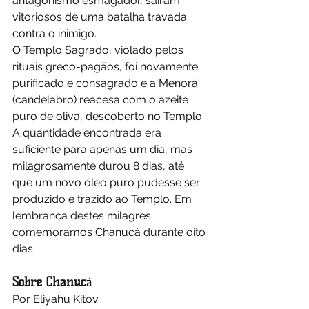
antagonismo esmagador, saíram 
vitoriosos de uma batalha travada 
contra o inimigo.
O Templo Sagrado, violado pelos 
rituais greco-pagãos, foi novamente 
purificado e consagrado e a Menorá 
(candelabro) reacesa com o azeite 
puro de oliva, descoberto no Templo.
A quantidade encontrada era 
suficiente para apenas um dia, mas 
milagrosamente durou 8 dias, até 
que um novo óleo puro pudesse ser 
produzido e trazido ao Templo. Em 
lembrança destes milagres 
comemoramos Chanucá durante oito 
dias.
Sobre Chanuc
á
Por Eliyahu Kitov