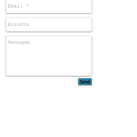
Send
bnei@bnei.org.br